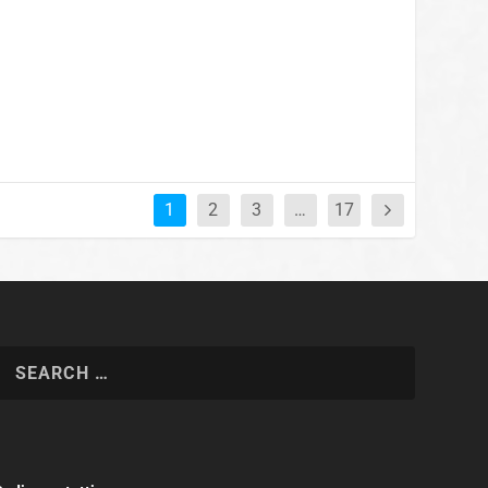
1
2
3
…
17