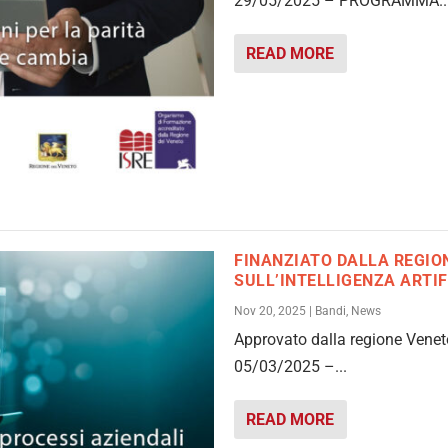
29/05/2025 – PROGRAMMA..
READ MORE
FINANZIATO DALLA REGION
SULL’INTELLIGENZA ARTIF
Nov 20, 2025
|
Bandi
,
News
Approvato dalla regione Veneto
05/03/2025 –...
READ MORE