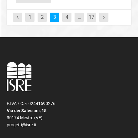
1
2
3
4
…
17
P.IVA / C.F. 02441590276
Via dei Salesiani, 15
30174 Mestre (VE)
progetti@isre.it