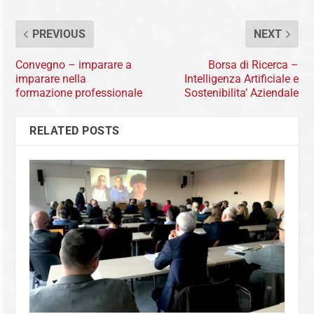
PREVIOUS
NEXT
Convegno – imparare a
Borsa di Ricerca –
imparare nella
Intelligenza Artificiale e
formazione professionale
Sostenibilita’ Aziendale
RELATED POSTS